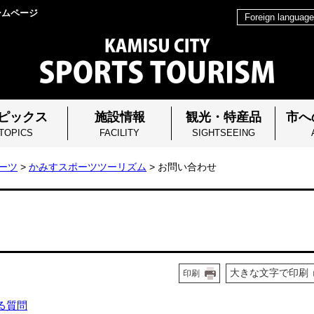
ームページ
Foreign language
ピックス
施設情報
観光・特産品
市へ
TOPICS
FACILITY
SIGHTSEEING
ーツ
>
かみすスポーツツーリズム
> お問い合わせ
大きな文字で印刷
印刷
る質問