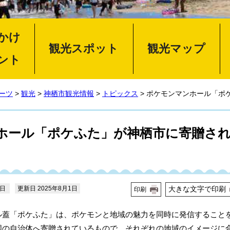
かけ
・
観光スポット
観光マップ
ント
ーツ
>
観光
>
神栖市観光情報
>
トピックス
> ポケモンマンホール「ポ
ホール「ポケふた」が神栖市に寄贈さ
5日
更新日 2025年8月1日
大きな文字で印刷
印刷
ル蓋「ポケふた」は、ポケモンと地域の魅力を同時に発信すること
国の自治体へ寄贈されているもので、それぞれの地域のイメージに