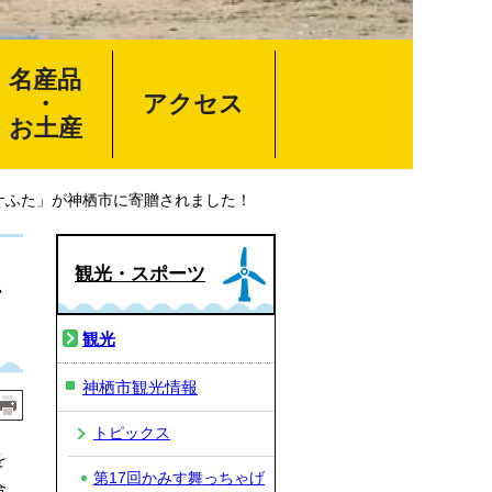
名産品
・
アクセス
お土産
ケふた」が神栖市に寄贈されました！
観光・スポーツ
れ
観光
神栖市観光情報
トピックス
を
第17回かみす舞っちゃげ
合