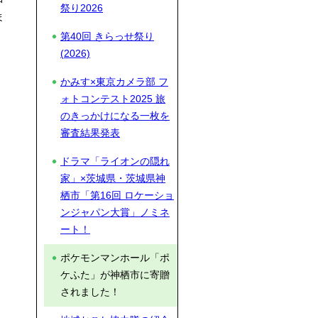
祭り2026
ま
第40回 きらっせ祭り
(2026)
かみす×東京カメラ部 フ
ォトコンテスト2025 旅
のきっかけになる一枚を
審査結果発表
ドラマ「ライオンの隠れ
家」×茨城県・茨城県神
栖市「第16回 ロケーショ
ンジャパン大賞」ノミネ
ート！
ポケモンマンホール「ポ
ケふた」が神栖市に寄贈
されました！