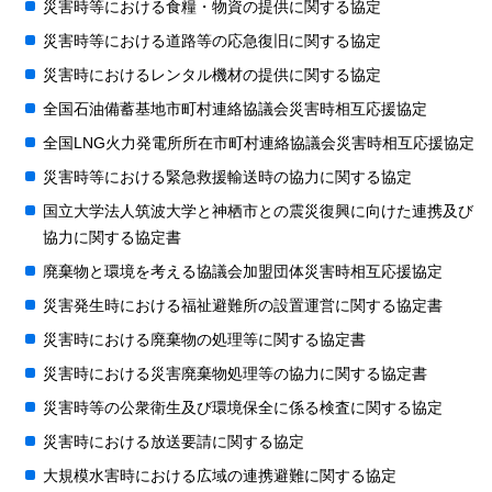
災害時等における食糧・物資の提供に関する協定
災害時等における道路等の応急復旧に関する協定
災害時におけるレンタル機材の提供に関する協定
全国石油備蓄基地市町村連絡協議会災害時相互応援協定
全国LNG火力発電所所在市町村連絡協議会災害時相互応援協定
災害時等における緊急救援輸送時の協力に関する協定
国立大学法人筑波大学と神栖市との震災復興に向けた連携及び
協力に関する協定書
廃棄物と環境を考える協議会加盟団体災害時相互応援協定
災害発生時における福祉避難所の設置運営に関する協定書
災害時における廃棄物の処理等に関する協定書
災害時における災害廃棄物処理等の協力に関する協定書
災害時等の公衆衛生及び環境保全に係る検査に関する協定
災害時における放送要請に関する協定
大規模水害時における広域の連携避難に関する協定