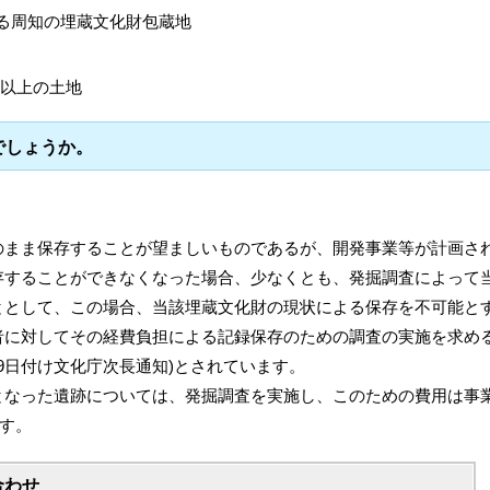
する周知の埋蔵文化財包蔵地
ル以上の土地
でしょうか。
のまま保存することが望ましいものであるが、開発事業等が計画さ
存することができなくなった場合、少なくとも、発掘調査によって
ととして、この場合、当該埋蔵文化財の現状による保存を不可能と
者に対してその経費負担による記録保存のための調査の実施を求め
29日付け文化庁次長通知)とされています。
となった遺跡については、発掘調査を実施し、このための費用は事
ます。
合わせ