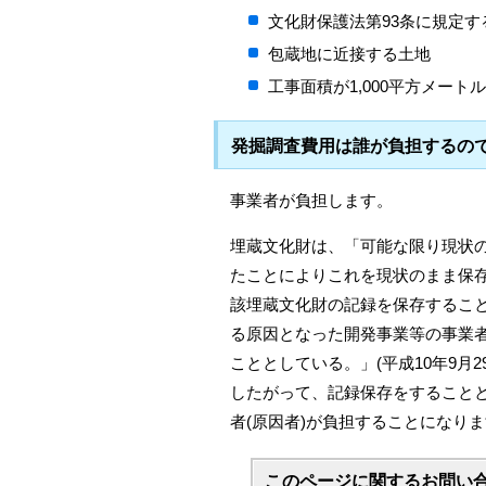
文化財保護法第93条に規定
包蔵地に近接する土地
工事面積が1,000平方メート
発掘調査費用は誰が負担するの
事業者が負担します。
埋蔵文化財は、「可能な限り現状
たことによりこれを現状のまま保
該埋蔵文化財の記録を保存するこ
る原因となった開発事業等の事業
こととしている。」(平成10年9月
したがって、記録保存をすること
者(原因者)が負担することになり
このページに関する
お問い