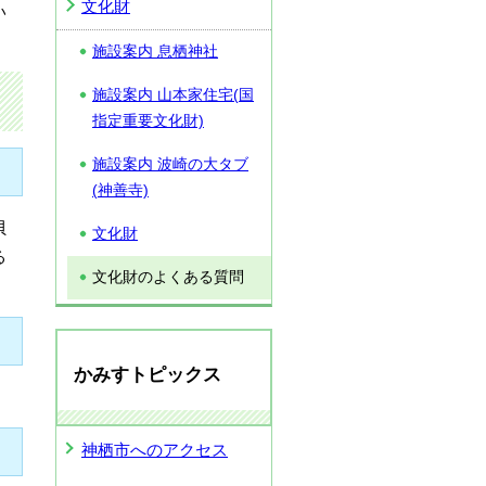
文化財
い
施設案内 息栖神社
施設案内 山本家住宅(国
指定重要文化財)
施設案内 波崎の大タブ
(神善寺)
貝
文化財
る
文化財のよくある質問
かみすトピックス
。
神栖市へのアクセス