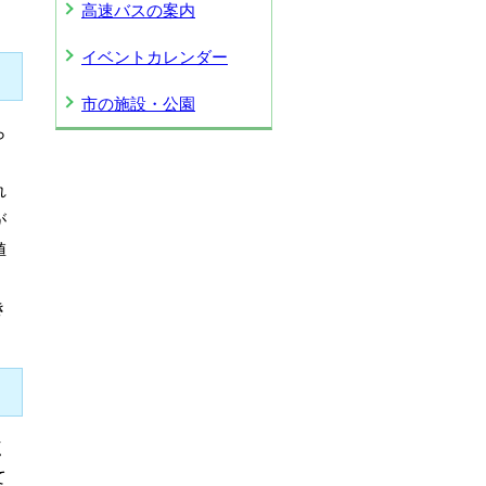
高速バスの案内
イベントカレンダー
市の施設・公園
ら
れ
が
値
き
く
て