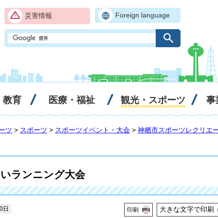
Foreign language
災害情報
・教育
医療・福祉
観光・スポーツ
事
ーツ
>
スポーツ
>
スポーツイベント・大会
>
神栖市スポーツレクリエ
あいランニング大会
20日
大きな文字で印刷
印刷