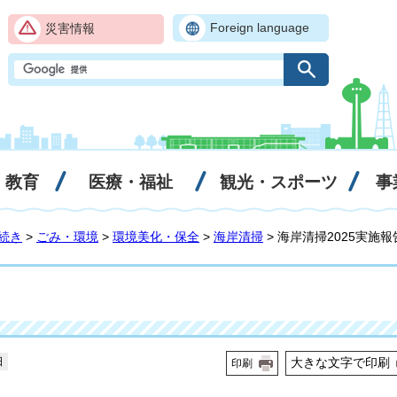
Foreign language
災害情報
・教育
医療・福祉
観光・スポーツ
事
続き
>
ごみ・環境
>
環境美化・保全
>
海岸清掃
> 海岸清掃2025実施報
日
大きな文字で印刷
印刷