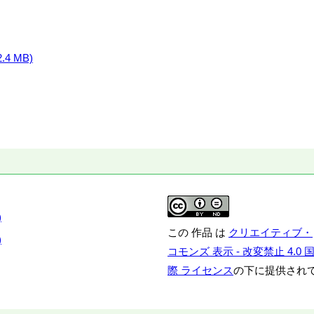
4 MB)
)
この 作品 は
クリエイティブ・
)
コモンズ 表示 - 改変禁止 4.0 
際 ライセンス
の下に提供され