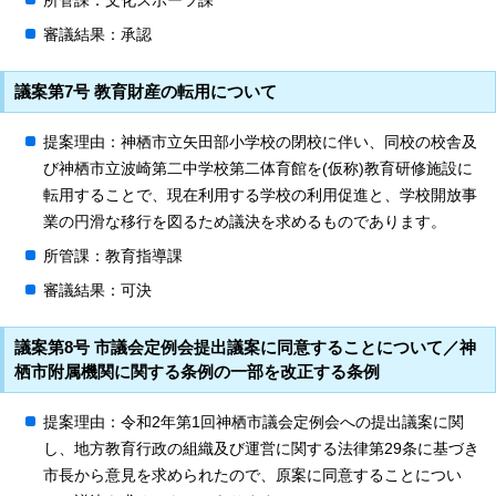
所管課：文化スポーツ課
審議結果：承認
議案第7号 教育財産の転用について
提案理由：神栖市立矢田部小学校の閉校に伴い、同校の校舎及
び神栖市立波崎第二中学校第二体育館を(仮称)教育研修施設に
転用することで、現在利用する学校の利用促進と、学校開放事
業の円滑な移行を図るため議決を求めるものであります。
所管課：教育指導課
審議結果：可決
議案第8号 市議会定例会提出議案に同意することについて／神
栖市附属機関に関する条例の一部を改正する条例
提案理由：令和2年第1回神栖市議会定例会への提出議案に関
し、地方教育行政の組織及び運営に関する法律第29条に基づき
市長から意見を求められたので、原案に同意することについ