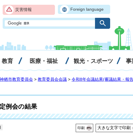
Foreign language
災害情報
・教育
医療・福祉
観光・スポーツ
事
神栖市教育委員会
>
教育委員会会議
>
令和8年会議結果(審議結果・報告
会定例会の結果
日
大きな文字で印刷
印刷