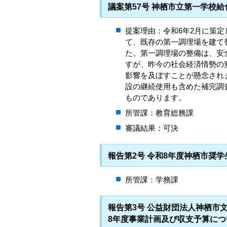
議案第57号 神栖市立第一学校
提案理由：令和6年2月に策
て、既存の第一調理場を建て
た。第一調理場の整備は、安
すが、昨今の社会経済情勢の
影響を及ぼすことが懸念され
設の継続使用も含めた補完調
ものであります。
所管課：教育総務課
審議結果：可決
報告第2号 令和8年度神栖市奨
所管課：学務課
報告第3号 公益財団法人神栖市
8年度事業計画及び収支予算につ