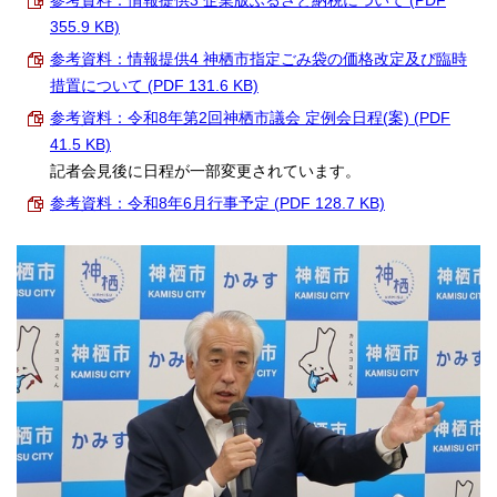
参考資料：情報提供3 企業版ふるさと納税について (PDF
355.9 KB)
参考資料：情報提供4 神栖市指定ごみ袋の価格改定及び臨時
措置について (PDF 131.6 KB)
参考資料：令和8年第2回神栖市議会 定例会日程(案) (PDF
41.5 KB)
記者会見後に日程が一部変更されています。
参考資料：令和8年6月行事予定 (PDF 128.7 KB)