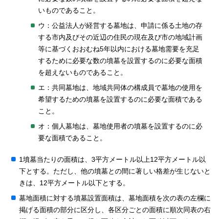
いものであること。
ウ：公益法人が経営する墓地は、申請に係る土地の存
する市内及びその近辺の住民の現在及び市の地域計画
等に基づくおおむね5年以内における墓地需要を充足
するために必要な数の墳墓を設置するのに必要な面積
を超えないものであること。
エ：共同墓地は、地域共同体の構成員で墓地の使用を
希望するための墳墓を設置するのに必要な面積である
こと。
オ：個人墓地は、墓地使用者の墳墓を設置するのに必
要な面積であること。
1墳墓当たりの面積は、3平方メートル以上12平方メートル以
下とする。ただし、他の墳墓との間に著しい格差が生じないと
きは、12平方メートル以下とする。
墓地面積に対する墳墓設置面積は、墓地面積を次の表の左欄に
掲げる面積の部分に区分し、各区分ごとの面積に順次同表の右