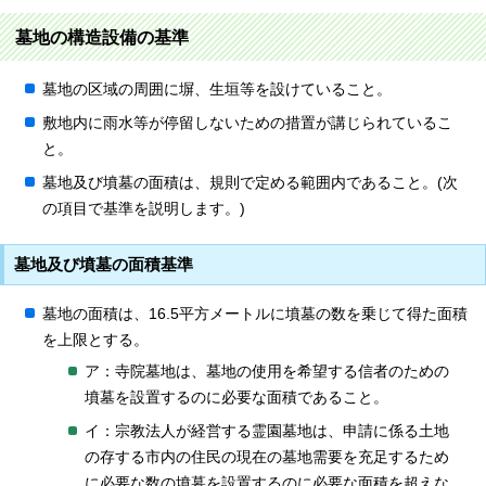
墓地の構造設備の基準
墓地の区域の周囲に塀、生垣等を設けていること。
敷地内に雨水等が停留しないための措置が講じられているこ
と。
墓地及び墳墓の面積は、規則で定める範囲内であること。(次
の項目で基準を説明します。)
墓地及び墳墓の面積基準
墓地の面積は、16.5平方メートルに墳墓の数を乗じて得た面積
を上限とする。
ア：寺院墓地は、墓地の使用を希望する信者のための
墳墓を設置するのに必要な面積であること。
イ：宗教法人が経営する霊園墓地は、申請に係る土地
の存する市内の住民の現在の墓地需要を充足するため
に必要な数の墳墓を設置するのに必要な面積を超えな