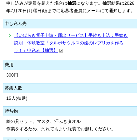
申し込みが定員を超えた場合は
抽選
になります。抽選結果は2026
年7月20日(月曜日)頃までに応募者全員にメールにて通知します。
申し込み先
【いばらき電子申請・届出サービス】手続き申込：手続き
説明｜体験教室「タルボサウルスの歯のレプリカを作ろ
う！」申込み【抽選】
費用
300円
募集人数
15人(抽選)
持ち物
絵の具セット、マスク、汗ふきタオル
作業をするため、汚れてもよい服装でお越しください。