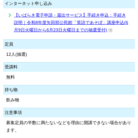
インターネット申し込み
【いばらき電子申請・届出サービス】手続き申込：手続き
説明｜令和8年度矢田部公民館「英語であそぼ」講座申込(6
月9日火曜日から6月23日火曜日までの抽選受付)
定員
12人(抽選)
受講料
無料
持ち物
飲み物
注意事項
募集定員の半数に満たないなどを理由に開講できない場合があり
ます。