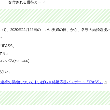
交付される優待カード
て、2020年11月22日の「いい夫婦の日」から、各県の結婚応援
た。
「
iPASS
」
マリ」
コンパス(
konpass
)」
ださい。
県連携の開始について｜いばらき結婚応援パスポート『
iPASS
』