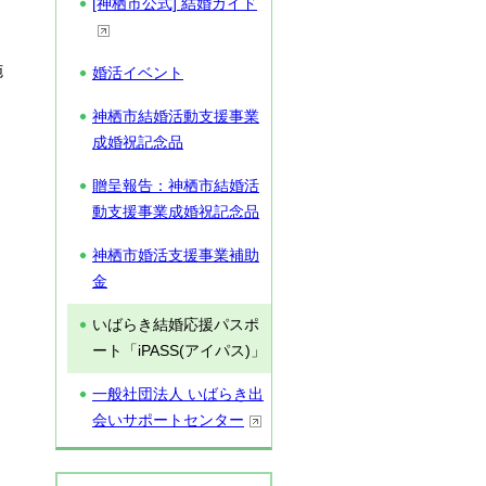
[神栖市公式] 結婚ガイド
施
婚活イベント
神栖市結婚活動支援事業
成婚祝記念品
贈呈報告：神栖市結婚活
動支援事業成婚祝記念品
神栖市婚活支援事業補助
金
いばらき結婚応援パスポ
ート「iPASS(アイパス)」
一般社団法人 いばらき出
会いサポートセンター