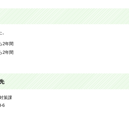
た。
ら2年間
ら2年間
先
化対策課
-6