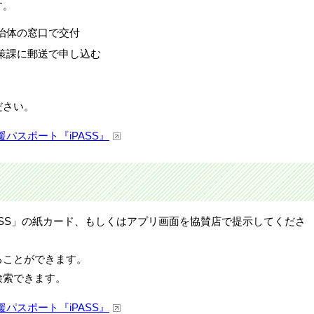
す。
治体の窓口で交付
策課に郵送で申し込む
ださい。
援パスポート『
iPASS
』
SS
」の紙カード、もしくはアプリ画面を協賛店で提示してくださ
ることができます。
検索できます。
援パスポート『
iPASS
』