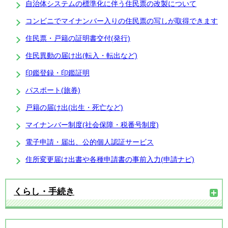
自治体システムの標準化に伴う住民票の改製について
コンビニでマイナンバー入りの住民票の写しが取得できます
住民票・戸籍の証明書交付(発行)
住民異動の届け出(転入・転出など)
印鑑登録・印鑑証明
パスポート(旅券)
戸籍の届け出(出生・死亡など)
マイナンバー制度(社会保障・税番号制度)
電子申請・届出、公的個人認証サービス
住所変更届け出書や各種申請書の事前入力(申請ナビ)
くらし・手続き