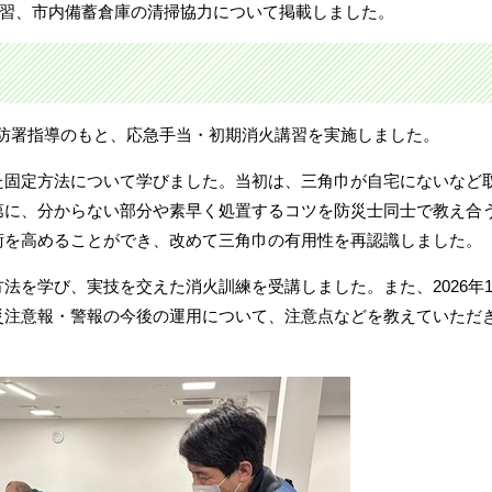
火講習、市内備蓄倉庫の清掃協力について掲載しました。
神栖消防署指導のもと、応急手当・初期消火講習を実施しました。
た固定方法について学びました。当初は、三角巾が自宅にないなど
第に、分からない部分や素早く処置するコツを防災士同士で教え合
術を高めることができ、改めて三角巾の有用性を再認識しました。
法を学び、実技を交えた消火訓練を受講しました。また、2026年
災注意報・警報の今後の運用について、注意点などを教えていただ