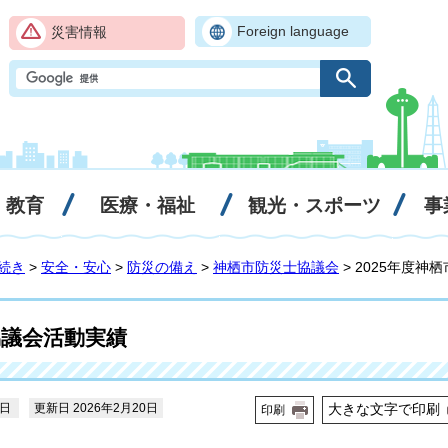
Foreign language
災害情報
・教育
医療・福祉
観光・スポーツ
事
続き
>
安全・安心
>
防災の備え
>
神栖市防災士協議会
> 2025年度
協議会活動実績
3日
更新日 2026年2月20日
大きな文字で印刷
印刷