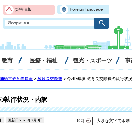
Foreign language
災害情報
・教育
医療・福祉
観光・スポーツ
事
神栖市教育委員会
>
教育長交際費
> 令和7年度 教育長交際費の執行状
費の執行状況・内訳
日
更新日 2026年3月3日
大きな文字で印刷
印刷