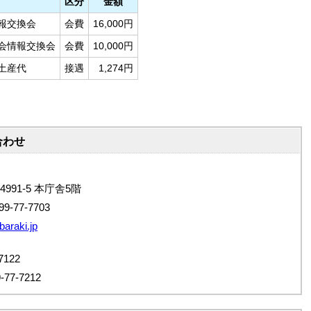
区分
金額
報交換会
会費
16,000円
会情報交換会
会費
10,000円
土産代
接遇
1,274円
合わせ
4991-5 本庁舎5階
9-77-7703
baraki.jp
122
7-7212