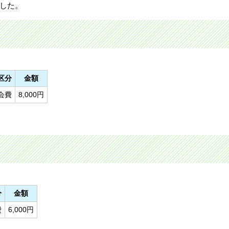
ました。
区分
金額
会費
8,000円
分
金額
費
6,000円