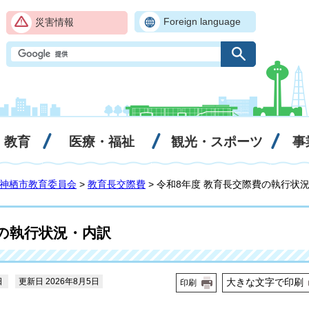
Foreign language
災害情報
・教育
医療・福祉
観光・スポーツ
事
神栖市教育委員会
>
教育長交際費
> 令和8年度 教育長交際費の執行状
費の執行状況・内訳
日
更新日 2026年8月5日
大きな文字で印刷
印刷