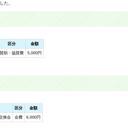
ました。
区分
金額
賛助・協賛費
5,000円
区分
金額
交換会
会費
6,000円