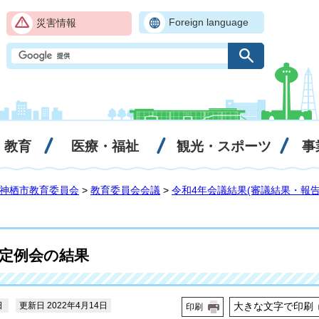
Foreign language
災害情報
・教育
医療・福祉
観光・スポーツ
事
神栖市教育委員会
>
教育委員会会議
>
令和4年会議結果(審議結果・報告
会定例会の結果
日
更新日 2022年4月14日
大きな文字で印刷
印刷