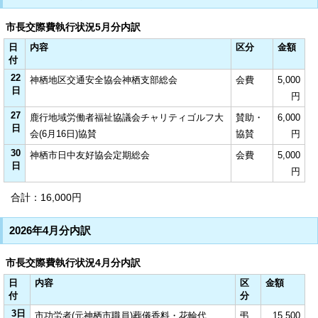
市長交際費執行状況5月分内訳
日
内容
区分
金額
付
22
神栖地区交通安全協会神栖支部総会
会費
5,000
日
円
27
鹿行地域労働者福祉協議会チャリティゴルフ大
賛助・
6,000
日
会(6月16日)協賛
協賛
円
30
神栖市日中友好協会定期総会
会費
5,000
日
円
合計：16,000円
2026年4月分内訳
市長交際費執行状況4月分内訳
日
内容
区
金額
付
分
3日
市功労者(元神栖市職員)葬儀香料・花輪代
弔
15,500