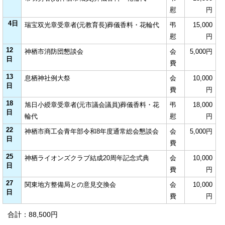
慰
円
4日
瑞宝双光章受章者(元教育長)葬儀香料・花輪代
弔
15,000
慰
円
12
神栖市消防団懇談会
会
5,000円
日
費
13
息栖神社例大祭
会
10,000
日
費
円
18
旭日小綬章受章者(元市議会議員)葬儀香料・花
弔
18,000
日
輪代
慰
円
22
神栖市商工会青年部令和8年度通常総会懇談会
会
5,000円
日
費
25
神栖ライオンズクラブ結成20周年記念式典
会
10,000
日
費
円
27
関東地方整備局との意見交換会
会
10,000
日
費
円
合計：88,500円