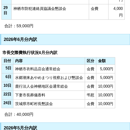
29
神栖市防犯連絡員協議会懇談会
会費
4,000
日
円
合計：59,000円
2026年6月分内訳
市長交際費執行状況6月分内訳
日付
内容
区分
金額
5日
神栖市衣料品店会通常総会
会費
5,000円
6日
水郷潮来あやめまつり視察および懇談会
会費
5,000円
10日
鹿行法人会神栖地区会通常総会
会費
10,000円
22日
下妻市長葬儀香料
弔慰
10,000円
24日
茨城県市町村長懇談会
会費
10,000円
合計：40,000円
2026年5月分内訳