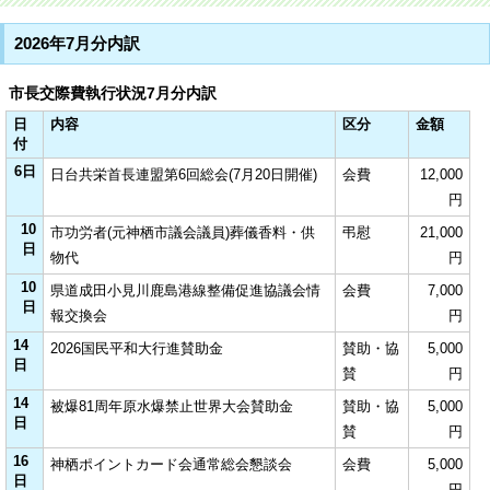
2026年7月分内訳
市長交際費執行状況7月分内訳
日
内容
区分
金額
付
6日
日台共栄首長連盟第6回総会(7月20日開催)
会費
12,000
円
10
市功労者(元神栖市議会議員)葬儀香料・供
弔慰
21,000
日
物代
円
10
県道成田小見川鹿島港線整備促進協議会情
会費
7,000
日
報交換会
円
14
2026国民平和大行進賛助金
賛助・協
5,000
日
賛
円
14
被爆81周年原水爆禁止世界大会賛助金
賛助・協
5,000
日
賛
円
16
神栖ポイントカード会通常総会懇談会
会費
5,000
日
円