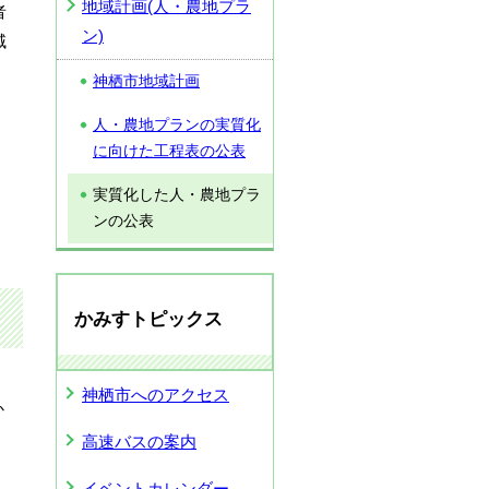
地域計画(人・農地プラ
者
ン)
域
神栖市地域計画
人・農地プランの実質化
に向けた工程表の公表
実質化した人・農地プラ
ンの公表
かみすトピックス
神栖市へのアクセス
か
高速バスの案内
イベントカレンダー