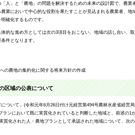
の「人」と「農地」の問題を解決するための未来の設計図で、農業
る農業において中心的な役割を果たすことが見込まれる農業者、地
を明確化するものです。
具体的な進め方としては次の3項目をおこない、地域の話し合い、取
要条件となります。
への農地の集約化に関する将来方針の作成
の区域の公表について
について」(令和元年6月26日付け元経営第494号農林水産省経営局
プランにおいて既に実質化されていると判断した地域と、前述の1
に実質化された人・農地プランとして承認された地域について、次の