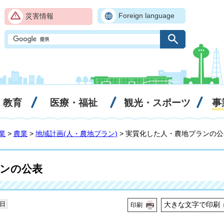
Foreign language
災害情報
・教育
医療・福祉
観光・スポーツ
事
業
>
農業
>
地域計画(人・農地プラン)
> 実質化した人・農地プランの公
ンの公表
6日
大きな文字で印刷
印刷