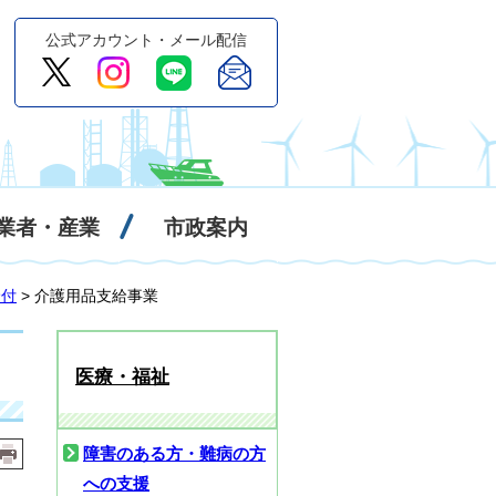
公式アカウント・メール配信
業者・産業
市政案内
給付
> 介護用品支給事業
医療・福祉
障害のある方・難病の方
への支援