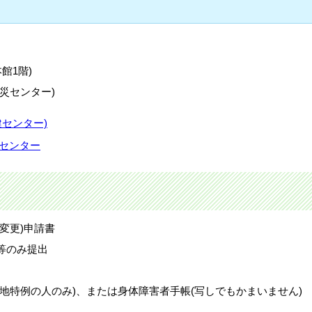
館1階)
災センター)
健センター)
災センター
変更)申請書
等のみ提出
地特例の人のみ)、または身体障害者手帳(写しでもかまいません)