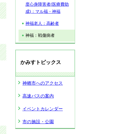
度心身障害者(医療費助
成)：マル福・神福
神福老人：高齢者
神福：戦傷病者
かみすトピックス
神栖市へのアクセス
高速バスの案内
イベントカレンダー
市の施設・公園