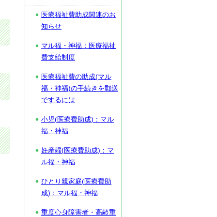
医療福祉費助成関連のお
知らせ
マル福・神福：医療福祉
費支給制度
医療福祉費の助成(マル
福・神福)の手続きを郵送
でするには
小児(医療費助成)：マル
福・神福
妊産婦(医療費助成)：マ
ル福・神福
ひとり親家庭(医療費助
成)：マル福・神福
重度心身障害者・高齢重