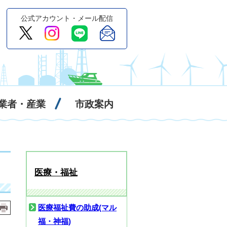
公式アカウント・メール配信
業者・産業
市政案内
医療・福祉
医療福祉費の助成(マル
福・神福)