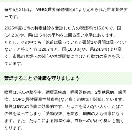
毎年5月31日は、WHO(世界保健機関)により定められた世界禁煙デ
ーです。
2025年度に市の特定健診を受診した方の喫煙率は15.8％で、国
(14.2％)や、県(12.5％)の平均を上回る高い水準にあります。
ただし、その中でも「以前は吸っていたが最近1か月間は吸ってい
ない」と答えた方は28.7％と、国(18.0％)や、県(24.9％)より高
く、市民の禁煙への関心や禁煙開始に向けた行動力の高さを示し
ています。
禁煙することで健康を守りましょう
喫煙はがんや脳卒中、循環器疾患、呼吸器疾患、2型糖尿病、歯周
病、COPD(慢性閉塞性肺疾患)など多くの病気と関係しています。
禁煙は病気の予防に効果的です。たばこを吸わない人が、たばこ
の煙を吸ってしまう「受動喫煙」を防ぎ、周囲の人も健康になり
ます。また、たばこによる部屋や車、衣服への汚れや臭いも無く
なります。