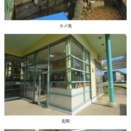
カメ池
玄関