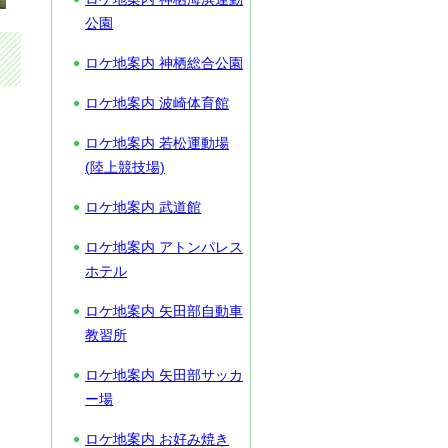
公園
ロケ地案内 神栖総合公園
ロケ地案内 波崎体育館
ロケ地案内 若松運動場
(陸上競技場)
ロケ地案内 武道館
ロケ地案内 アトンパレス
ホテル
ロケ地案内 矢田部自動車
教習所
ロケ地案内 矢田部サッカ
ー場
ロケ地案内 お好み焼き