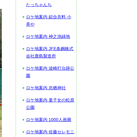
たっちゃんち
ロケ地案内 綜合衣料 小
美や
ロケ地案内 神之池緑地
ロケ地案内 JFE条鋼株式
会社鹿島製造所
ロケ地案内 波崎灯台跡公
園
ロケ地案内 息栖神社
ロケ地案内 童子女の松原
公園
ロケ地案内 1000人画廊
ロケ地案内 佐藤セレモニ