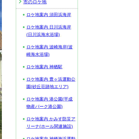
市のロケ地
ロケ地案内 須田浜海岸
ロケ地案内 日川浜海岸
(日川浜海水浴場)
ロケ地案内 波崎海岸(波
崎海水浴場)
ロケ地案内 神栖駅
ロケ地案内 豊ヶ浜運動公
園(砂丘荘跡地エリア)
ロケ地案内 港公園(平成
物産パーク港公園)
ロケ地案内 かみす防災ア
リーナ(ホール関連施設)
ロケ地案内 神栖海浜運動