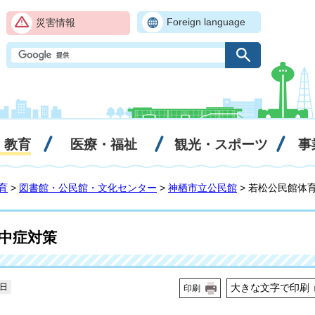
Foreign language
災害情報
・教育
医療・福祉
観光・スポーツ
事
育
>
図書館・公民館・文化センター
>
神栖市立公民館
> 若松公民館体
中症対策
5日
大きな文字で印刷
印刷