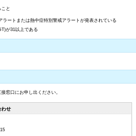
ること
アラートまたは熱中症特別警戒アラートが発表されている
T)が31以上である
直接窓口にお申し出ください。
合わせ
15