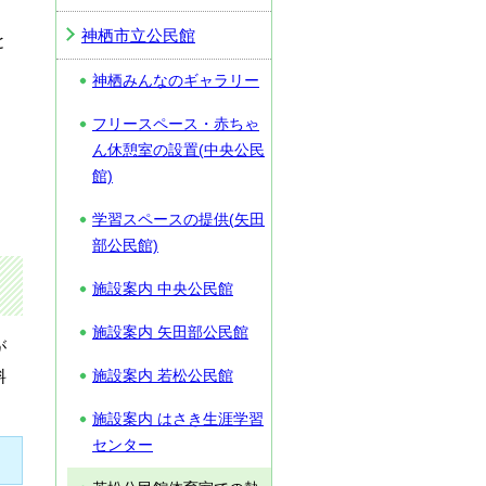
神栖市立公民館
と
神栖みんなのギャラリー
フリースペース・赤ちゃ
ん休憩室の設置(中央公民
館)
学習スペースの提供(矢田
部公民館)
施設案内 中央公民館
施設案内 矢田部公民館
が
料
施設案内 若松公民館
施設案内 はさき生涯学習
センター