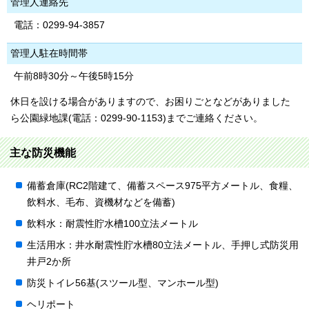
管理人連絡先
電話：0299-94-3857
管理人駐在時間帯
午前8時30分～午後5時15分
休日を設ける場合がありますので、お困りごとなどがありました
ら公園緑地課(電話：0299-90-1153)までご連絡ください。
主な防災機能
備蓄倉庫(RC2階建て、備蓄スペース975平方メートル、食糧、
飲料水、毛布、資機材などを備蓄)
飲料水：耐震性貯水槽100立法メートル
生活用水：井水耐震性貯水槽80立法メートル、手押し式防災用
井戸2か所
防災トイレ56基(スツール型、マンホール型)
ヘリポート