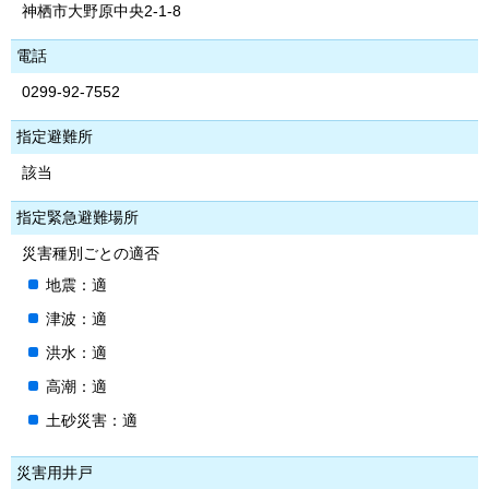
神栖市大野原中央2-1-8
電話
0299-92-7552
指定避難所
該当
指定緊急避難場所
災害種別ごとの適否
地震：適
津波：適
洪水：適
高潮：適
土砂災害：適
災害用井戸