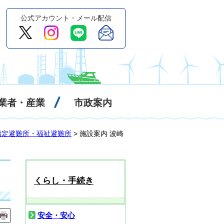
公式アカウント・メール配信
業者・産業
市政案内
指定避難所・福祉避難所
> 施設案内 波崎
くらし・手続き
安全・安心