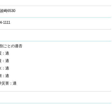
波崎6530
4-1111
別ごとの適否
震：適
波：適
水：適
潮：適
砂災害：適