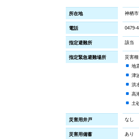
神栖市
所在地
0479-4
電話
該当
指定避難所
災害種
指定緊急避難場所
地
津
洪
高
土
なし
災害用井戸
あり
災害用備蓄