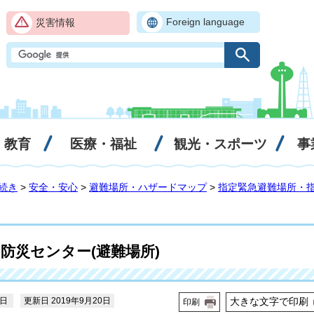
Foreign language
災害情報
・教育
医療・福祉
観光・スポーツ
事
続き
>
安全・安心
>
避難場所・ハザードマップ
>
指定緊急避難場所・
防災センター(避難場所)
3日
更新日 2019年9月20日
大きな文字で印刷
印刷