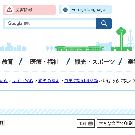
Foreign language
災害情報
・教育
医療・福祉
観光・スポーツ
事
続き
>
安全・安心
>
防災の備え
>
自主防災組織活動
> いばらき防災大
3日
大きな文字で印刷
印刷