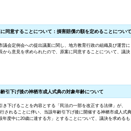
案に同意することについて：損害賠償の額を定めることについ
栖市議会定例会への提出議案に関し、地方教育行政の組織及び運営に
市長から意見を求められたので、原案に同意することについて、議決
年齢引下げ後の神栖市成人式典の対象年齢について
に引き下げることを内容とする「民法の一部を改正する法律」が、
日から施行されることに伴い、当該年齢引下げ後に開催する神栖市成人式
該年度中に20歳に達する方」とすることについて、議決を求めるも