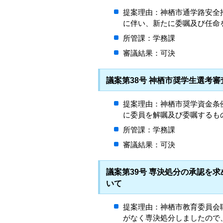
提案理由：神栖市通学路安全
に伴い、新たに委嘱及び任命
所管課：学務課
審議結果：可決
議案第38号 神栖市奨学生選考
提案理由：神栖市奨学資金条
に委員を解嘱及び委嘱するも
所管課：学務課
審議結果：可決
議案第39号 専決処分の承認を
いて
提案理由：神栖市教育委員会
がなく専決処分しましたので