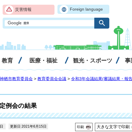
Foreign language
災害情報
・教育
医療・福祉
観光・スポーツ
事
神栖市教育委員会
>
教育委員会会議
>
令和3年会議結果(審議結果・報告
会定例会の結果
3日
更新日 2021年6月15日
大きな文字で印刷
印刷