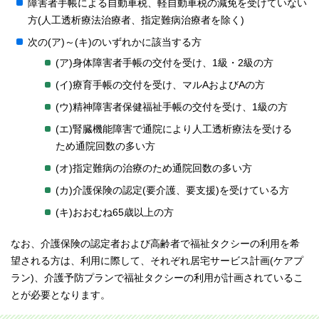
障害者手帳による自動車税、軽自動車税の減免を受けていない
方(人工透析療法治療者、指定難病治療者を除く)
次の(ア)～(キ)のいずれかに該当する方
(ア)身体障害者手帳の交付を受け、1級・2級の方
(イ)療育手帳の交付を受け、マルAおよびAの方
(ウ)精神障害者保健福祉手帳の交付を受け、1級の方
(エ)腎臓機能障害で通院により人工透析療法を受ける
ため通院回数の多い方
(オ)指定難病の治療のため通院回数の多い方
(カ)介護保険の認定(要介護、要支援)を受けている方
(キ)おおむね65歳以上の方
なお、介護保険の認定者および高齢者で福祉タクシーの利用を希
望される方は、利用に際して、それぞれ居宅サービス計画(ケアプ
ラン)、介護予防プランで福祉タクシーの利用が計画されているこ
とが必要となります。