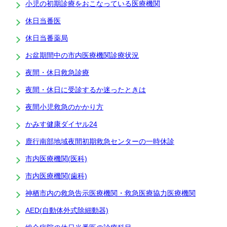
小児の初期診療をおこなっている医療機関
休日当番医
休日当番薬局
お盆期間中の市内医療機関診療状況
夜間・休日救急診療
夜間・休日に受診するか迷ったときは
夜間小児救急のかかり方
かみす健康ダイヤル24
鹿行南部地域夜間初期救急センターの一時休診
市内医療機関(医科)
市内医療機関(歯科)
神栖市内の救急告示医療機関・救急医療協力医療機関
AED(自動体外式除細動器)