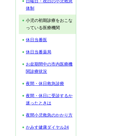
日曜日・祝日の小児救急
体制
小児の初期診療をおこな
っている医療機関
休日当番医
休日当番薬局
お盆期間中の市内医療機
関診療状況
夜間・休日救急診療
夜間・休日に受診するか
迷ったときは
夜間小児救急のかかり方
かみす健康ダイヤル24