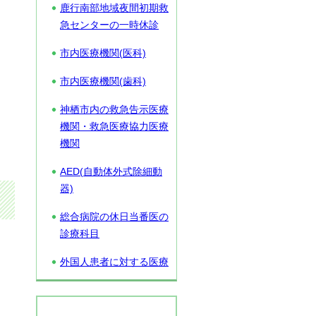
鹿行南部地域夜間初期救
急センターの一時休診
市内医療機関(医科)
市内医療機関(歯科)
神栖市内の救急告示医療
機関・救急医療協力医療
機関
AED(自動体外式除細動
器)
総合病院の休日当番医の
診療科目
外国人患者に対する医療