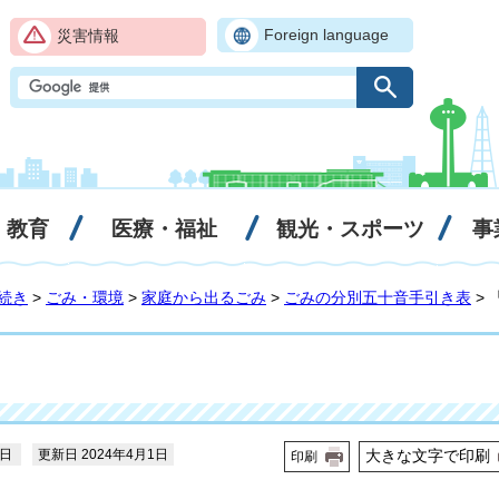
Foreign language
災害情報
・教育
医療・福祉
観光・スポーツ
事
続き
>
ごみ・環境
>
家庭から出るごみ
>
ごみの分別五十音手引き表
>
8日
更新日 2024年4月1日
大きな文字で印刷
印刷