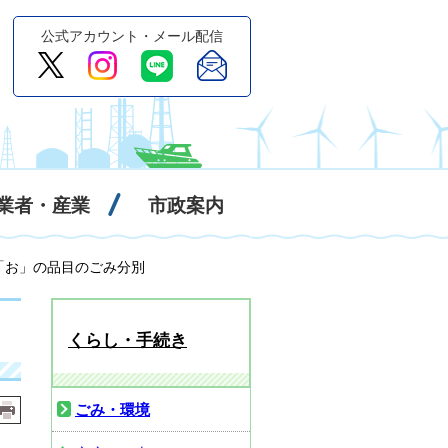
公式アカウント・メール配信
業者・産業
市政案内
 「お」の品目のごみ分別
くらし・手続き
ごみ・環境