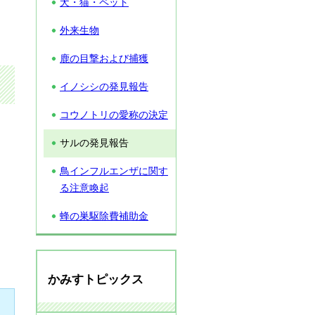
犬・猫・ペット
外来生物
鹿の目撃および捕獲
イノシシの発見報告
コウノトリの愛称の決定
サルの発見報告
鳥インフルエンザに関す
る注意喚起
蜂の巣駆除費補助金
かみすトピックス