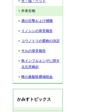
犬・猫・ペット
外来生物
鹿の目撃および捕獲
イノシシの発見報告
コウノトリの愛称の決定
サルの発見報告
鳥インフルエンザに関す
る注意喚起
蜂の巣駆除費補助金
かみすトピックス