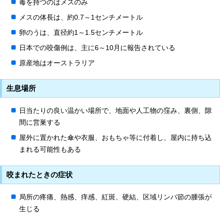
毒を持つのはメスのみ
メスの体長は、約0.7～1センチメートル
卵のうは、直径約1～1.5センチメートル
日本での咬傷例は、主に6～10月に報告されている
原産地はオーストラリア
生息場所
日当たりの良い温かい場所で、地面や人工物の窪み、裏側、隙
間に営巣する
屋外に置かれた傘や衣服、おもちゃ等に付着し、屋内に持ち込
まれる可能性もある
咬まれたときの症状
局所の疼痛、熱感、痒感、紅斑、硬結、区域リンパ節の腫張が
生じる