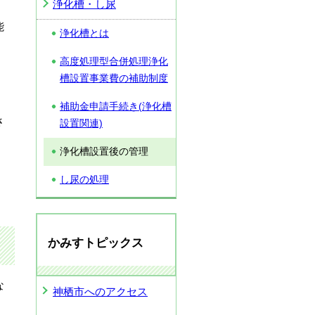
浄化槽・し尿
能
浄化槽とは
高度処理型合併処理浄化
槽設置事業費の補助制度
補助金申請手続き(浄化槽
さ
設置関連)
浄化槽設置後の管理
し尿の処理
かみすトピックス
な
神栖市へのアクセス