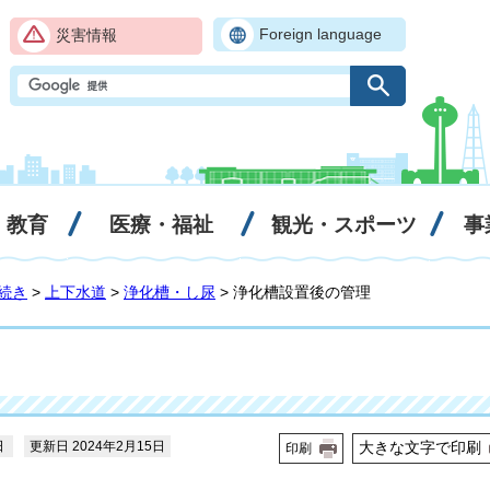
Foreign language
災害情報
・教育
医療・福祉
観光・スポーツ
事
続き
>
上下水道
>
浄化槽・し尿
> 浄化槽設置後の管理
日
更新日 2024年2月15日
大きな文字で印刷
印刷