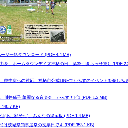
一括ダウンロード (PDF 4.4 MB)
力を、ホームタウンデイズ神栖の日、第39回きらっせ祭り (PDF 2.
！、熱中症への対応、神栖市公式LINEでかみすのイベントを楽しみ
川井郁子 華麗なる音楽会、かみすナビ1 (PDF 1.3 MB)
40.7 KB)
(不足額給付)、みんなの掲示板 (PDF 1.4 MB)
日)は茨城県知事選挙の投票日です (PDF 353.1 KB)