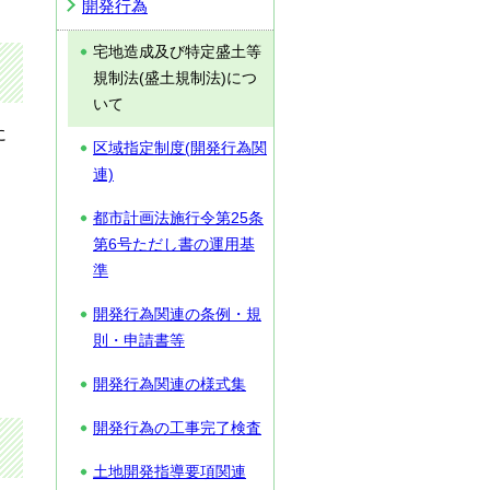
開発行為
宅地造成及び特定盛土等
規制法(盛土規制法)につ
いて
に
区域指定制度(開発行為関
連)
都市計画法施行令第25条
第6号ただし書の運用基
準
開発行為関連の条例・規
則・申請書等
開発行為関連の様式集
開発行為の工事完了検査
土地開発指導要項関連