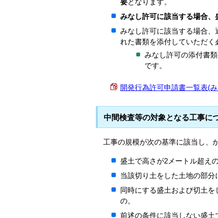
要
となります。
みなし許可に該当する場合、
みなし許可に該当する場合、
れた書類を添付していただく
みなし許可の添付書類
です。
開発行為許可申請書一覧表(みなし許可
中間検査等の対象となる工事に
工事の規模が次の基準に該当し、
盛土で高さが2メートル超え
当該切り土をした土地の部分
同時にする盛土および切土を
の。
前述の条件に該当しない盛土