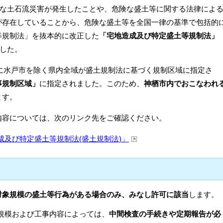
規模な土石流災害が発生したことや、危険な盛土等に関する法律によ
が存在していることから、危険な盛土等を全国一律の基準で包括的
等規制法」を抜本的に改正した
「宅地造成及び特定盛土等規制法」
した。
1日に水戸市を除く県内全域が盛土規制法に基づく規制区域に指定さ
事規制区域」
に指定されました。このため、
神栖市内でおこなわれ
ます。
内容については、次のリンク先をご確認ください。
成及び特定盛土等規制法(盛土規制法)」
対象規模の盛土等行為がある場合のみ、みなし許可に該当
します。
規模および工事内容によっては、
中間検査の手続きや定期報告が必