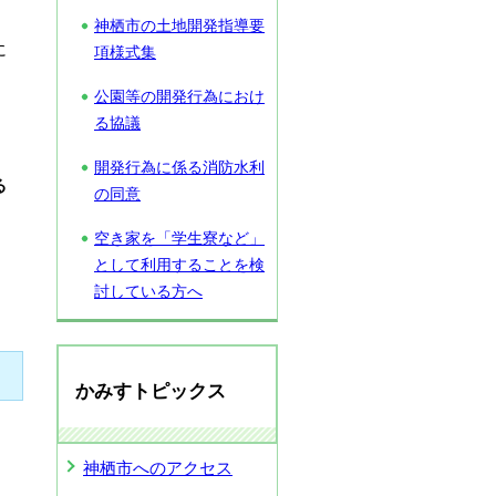
る
神栖市の土地開発指導要
に
項様式集
公園等の開発行為におけ
る協議
開発行為に係る消防水利
る
の同意
空き家を「学生寮など」
として利用することを検
討している方へ
かみすトピックス
神栖市へのアクセス