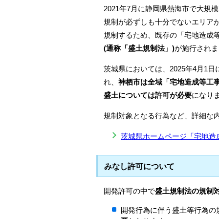
2021年7月に静岡県熱海市で大
規制が必ずしも十分でないエリア
規制するため、既存の「宅地造成
(通称「盛土規制法」)
が施行されま
茨城県においては、2025年4月
れ、
神栖市は全域「宅地造成等工
盛土については許可が必要
になり
規制対象となる行為など、詳細な
茨城県ホームページ「宅地造
みなし許可について
開発許可の中で
盛土規制法の規制
開発行為に伴う盛土等行為の