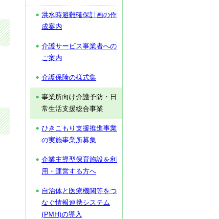
洪水時避難確保計画の作
成案内
介護サービス事業者への
ご案内
介護保険の様式集
事業所向け介護予防・日
常生活支援総合事業
ひきこもり支援推進事業
の実施事業所募集
企業主導型保育施設を利
用・運営する方へ
自治体と医療機関等をつ
なぐ情報連携システム
(PMH)の導入