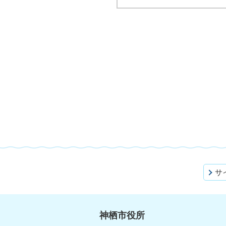
サ
神栖市役所