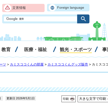
Foreign language
災害情報
・教育
医療・福祉
観光・スポーツ
事
ーツ
>
カミスココくんの部屋
>
カミスココくんグッズ販売
> カミスコ
日
更新日 2026年5月1日
大きな文字で印刷
印刷