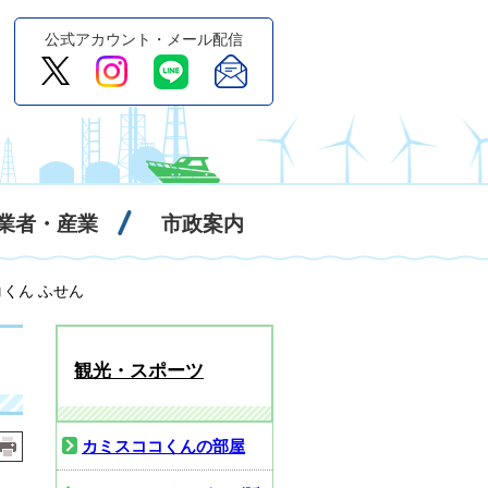
公式アカウント・メール配信
業者・産業
市政案内
コくん ふせん
観光・スポーツ
カミスココくんの部屋