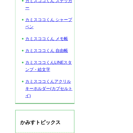
カミスココくん ステッカ
ー
カミスココくん シャープ
ペン
カミスココくん メモ帳
カミスココくん 自由帳
カミスココくんLINEスタ
ンプ・絵文字
カミスココくんアクリル
キーホルダー(カプセルト
イ)
かみすトピックス