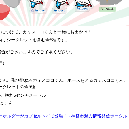
チにつけて、カミスココくんと一緒にお出かけ！
柄はシークレットを含む全5種です。
場合がございますのでご了承ください。
日)
くん、飛び跳ねるカミスココくん、ポーズをとるカミスココくん、
ークレットの全5種
ル、横約5センチメートル
ません
ホルダーがカプセルトイで登場！ - 神栖市魅力情報発信ポータル