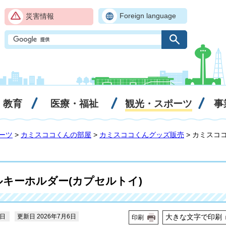
Foreign language
災害情報
・教育
医療・福祉
観光・スポーツ
事
ーツ
>
カミスココくんの部屋
>
カミスココくんグッズ販売
> カミスコ
キーホルダー(カプセルトイ)
3日
更新日 2026年7月6日
大きな文字で印刷
印刷