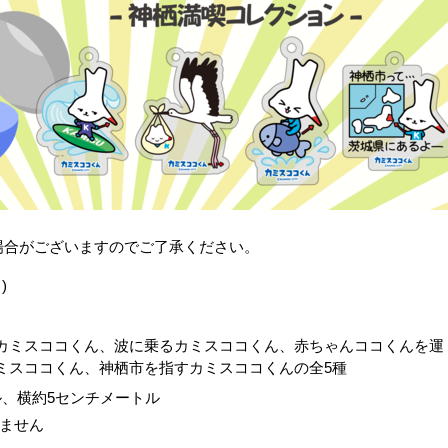
場合がございますのでご了承ください。
)
カミスココくん、波に乗るカミスココくん、赤ちゃんココくんを運
ミスココくん、神栖市を指すカミスココくんの全5種
ル、横約5センチメートル
ません