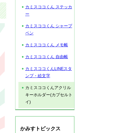
カミスココくん ステッカ
ー
カミスココくん シャープ
ペン
カミスココくん メモ帳
カミスココくん 自由帳
カミスココくんLINEスタ
ンプ・絵文字
カミスココくんアクリル
キーホルダー(カプセルト
イ)
かみすトピックス