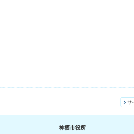
サ
神栖市役所