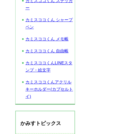
カミスココくん ステッカ
ー
カミスココくん シャープ
ペン
カミスココくん メモ帳
カミスココくん 自由帳
カミスココくんLINEスタ
ンプ・絵文字
カミスココくんアクリル
キーホルダー(カプセルト
イ)
かみすトピックス