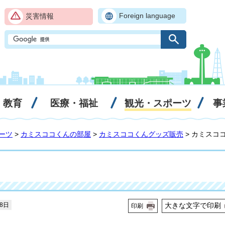
Foreign language
災害情報
・教育
医療・福祉
観光・スポーツ
事
ーツ
>
カミスココくんの部屋
>
カミスココくんグッズ販売
> カミスコ
18日
大きな文字で印刷
印刷