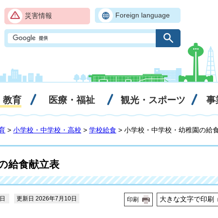
Foreign language
災害情報
・教育
医療・福祉
観光・スポーツ
事
育
>
小学校・中学校・高校
>
学校給食
> 小学校・中学校・幼稚園の給
の給食献立表
6日
更新日 2026年7月10日
大きな文字で印刷
印刷