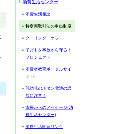
消費生活センター
消費生活相談
特定商取引法の申出制度
に
クーリング・オフ
子どもを事故から守る！
特
プロジェクト
消費者教育ポータルサイ
ト
乳幼児のボタン電池の誤
飲に注意！
市長からのメッセージ(消
費生活センター)
消費生活関連リンク