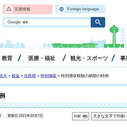
Foreign language
災害情報
・教育
医療・福祉
観光・スポーツ
事
続き
>
税金
>
住民税
>
特別徴収
> 特別徴収税額の納期の特例
例
日
更新日 2021年10月7日
大きな文字で印刷
印刷