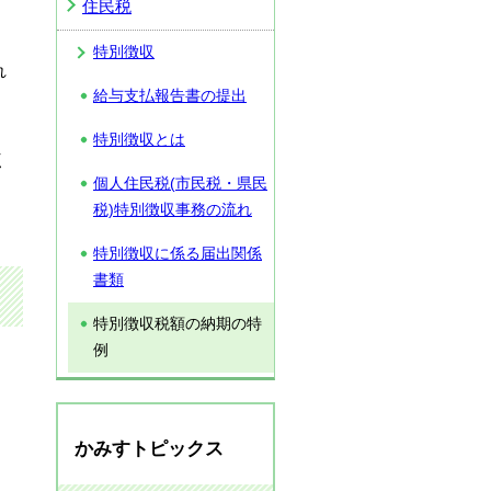
住民税
特別徴収
れ
給与支払報告書の提出
特別徴収とは
く
個人住民税(市民税・県民
税)特別徴収事務の流れ
特別徴収に係る届出関係
書類
特別徴収税額の納期の特
例
かみすトピックス